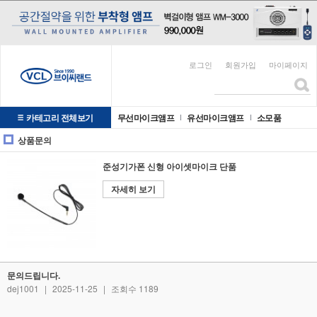
로그인
회원가입
마이페이지
카테고리 전체보기
무선마이크앰프
유선마이크앰프
소모품
상품문의
준성기가폰 신형 아이셋마이크 단품
자세히 보기
문의드립니다.
dej1001
|
2025-11-25
|
조회수 1189