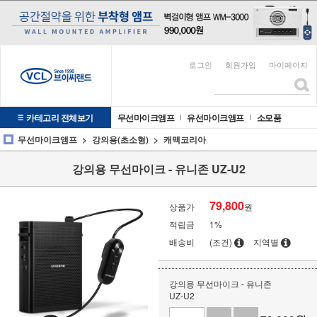
로그인
회원가입
마이페이지
카테고리 전체보기
무선마이크앰프
유선마이크앰프
소모품
무선마이크앰프
강의용(초소형)
캐맥코리아
강의용 무선마이크 - 유니존 UZ-U2
79,800
상품가
원
적립금
1%
배송비
(조건)
지역별
강의용 무선마이크 - 유니존
UZ-U2