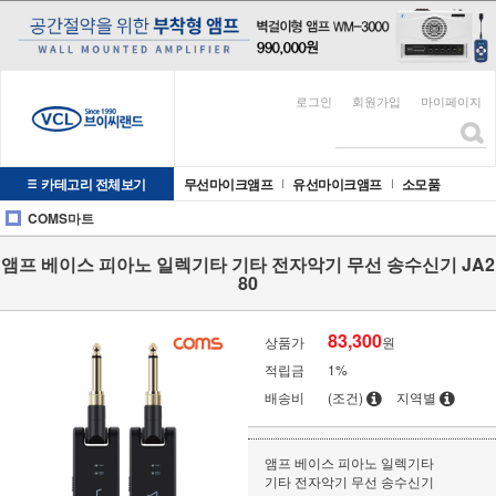
로그인
회원가입
마이페이지
카테고리 전체보기
무선마이크앰프
유선마이크앰프
소모품
COMS마트
앰프 베이스 피아노 일렉기타 기타 전자악기 무선 송수신기 JA2
80
83,300
상품가
원
적립금
1%
배송비
(조건)
지역별
앰프 베이스 피아노 일렉기타
기타 전자악기 무선 송수신기