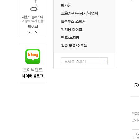
브랜드 스토어
R
적립
판매
RX
55