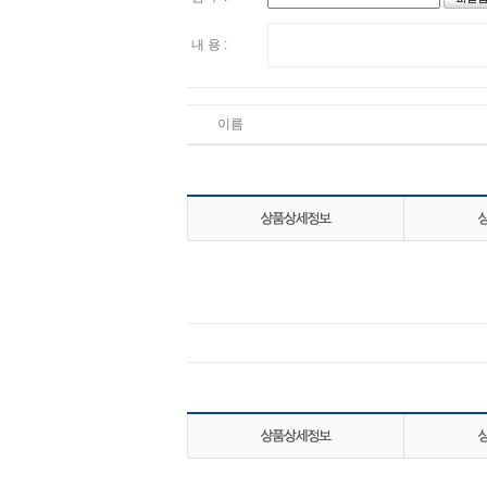
내 용 :
이름