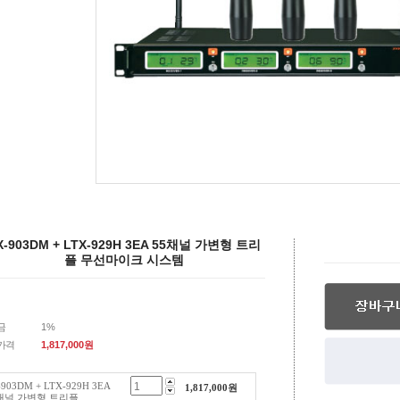
X-903DM + LTX-929H 3EA 55채널 가변형 트리
플 무선마이크 시스템
금
1%
가격
1,817,000
원
-903DM + LTX-929H 3EA
1,817,000
원
채널 가변형 트리플