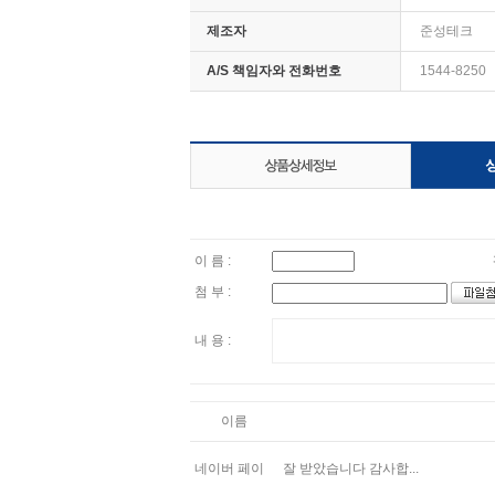
제조자
준성테크
A/S 책임자와 전화번호
1544-8250
이 름 :
첨 부 :
내 용 :
이름
네이버 페이
잘 받았습니다 감사합...