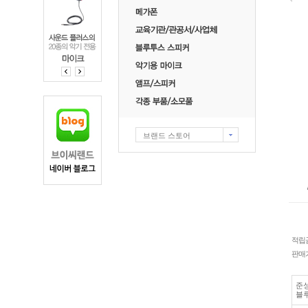
브랜드 스토어
적립
판매
준성
블