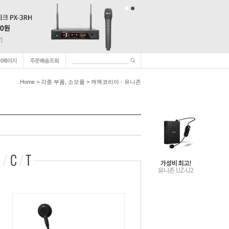
Home
>
각종 부품, 소모품
>
캐맥코리아 - 유니존