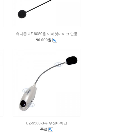
품
유니존 UZ-8080용 이어셋마이크 단품
90,000원
UZ-9580-3용 무선마이크
품절