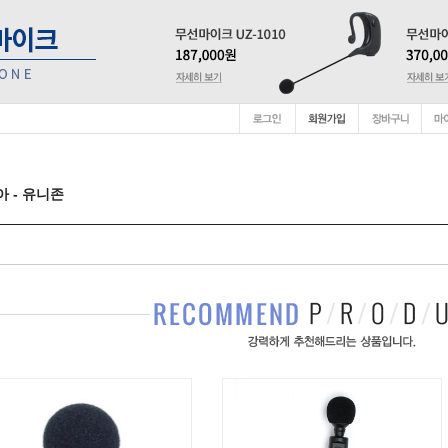
 - 유니존