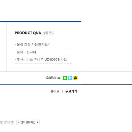
-
울림 조절 가능한가요?
-
문의드립니다.
-
무선마이크 유니존 UZ-8080 N타입