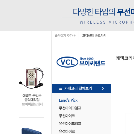
캐맥코리아