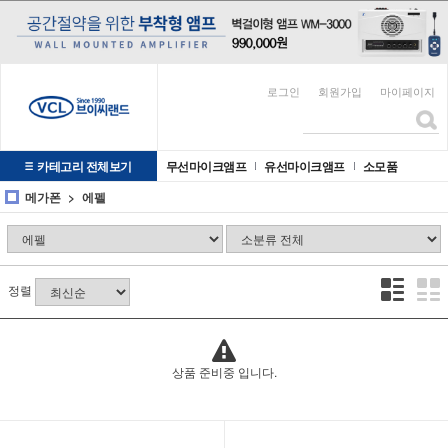
로그인
회원가입
마이페이지
카테고리 전체보기
무선마이크앰프
유선마이크앰프
소모품
메가폰
에펠
정렬
상품 준비중 입니다.