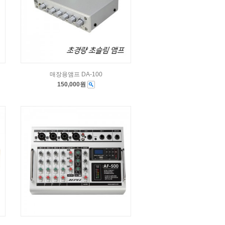
매장용앰프 DA-100
150,000원