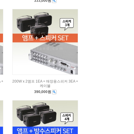
333,000원
 +
200W x 2앰프 1EA + 매장용스피커 3EA +
케이블
390,000원