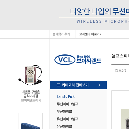
앰프스피
앰프
(7)