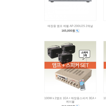
매장용 앰프 에펠 AP-200U2S 2채널
165,000원
100W x 2앰프 1EA + 매장용스피커 3EA +
1
케이블