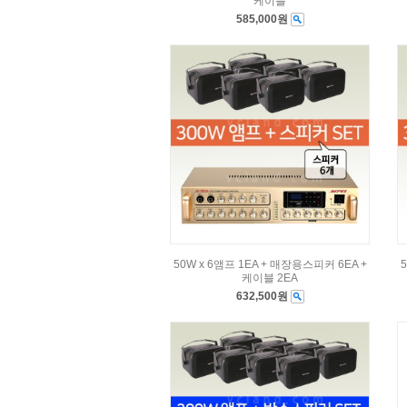
케이블
585,000원
50W x 6앰프 1EA + 매장용스피커 6EA +
케이블 2EA
632,500원