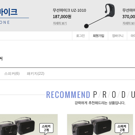
커
스피커
(6)
패키지
(22)