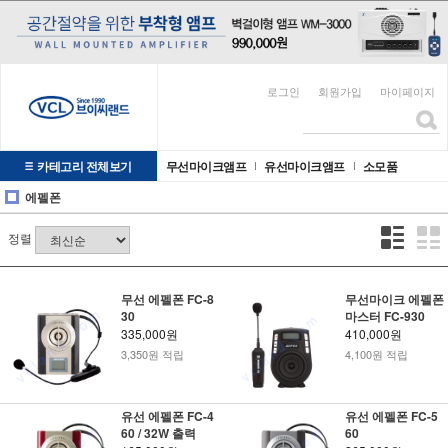
로그인
회원가입
마이페이지
카테고리 전체보기
무선마이크앰프
유선마이크앰프
소모품
에펠폰
정렬
무선 에펠폰 FC-8
무선마이크 에펠폰
30
마스터 FC-930
335,000원
410,000원
3,350원 적립
4,100원 적립
유선 에펠폰 FC-4
유선 에펠폰 FC-5
60 / 32W 출력
60