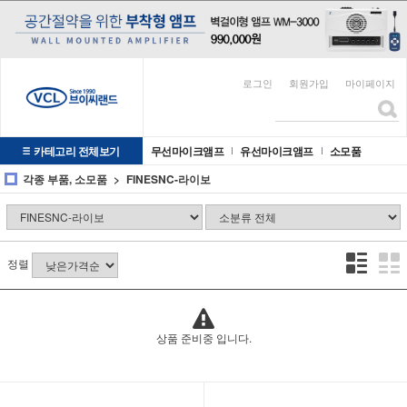
로그인
회원가입
마이페이지
카테고리 전체보기
무선마이크앰프
유선마이크앰프
소모품
각종 부품, 소모품
FINESNC-라이보
정렬
상품 준비중 입니다.