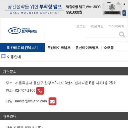
로그인
회원가입
마이페이지
카테고리 전체보기
무선마이크앰프
유선마이크앰프
소모품
이용안내
관련문의
주소 : 서울특별시 용산구 한강로2가 413번지 전자타운 B동 지하1층 25호
전화 :
02-707-2106
메일 :
master@vcland.com
배송안내
배송 방법은 택배 입니다.