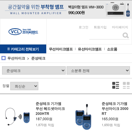
로그인
회원가입
마이페이지
카테고리 전체보기
무선마이크앰프
유선마이크앰프
소모품
무선마이크
준성테크
정렬
준성테크 기가엠
준성테크 기가엠
무선 헤드셋마이크
무선마이크 2000
200HTR
RT
187,000원
165,000원
1,870원 적립
1,650원 적립