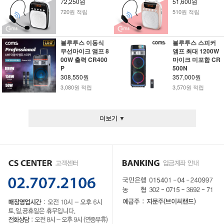
72,250원
51,600원
720원 적립
510원 적립
블루투스 이동식
블루투스 스피커
무선마이크 앰프 8
앰프 최대 1200W
00W 출력 CR400
마이크 미포함 CR
P
500N
308,550원
357,000원
3,080원 적립
3,570원 적립
더보기 ▼