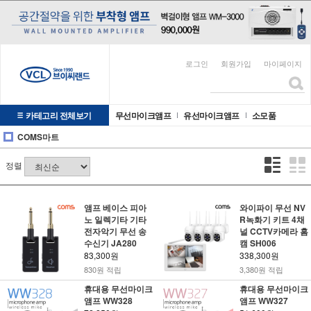
로그인
회원가입
마이페이지
카테고리 전체보기
무선마이크앰프
유선마이크앰프
소모품
COMS마트
정렬
앰프 베이스 피아
와이파이 무선 NV
노 일렉기타 기타
R녹화기 키트 4채
전자악기 무선 송
널 CCTV카메라 홈
수신기 JA280
캠 SH006
83,300원
338,300원
830원 적립
3,380원 적립
휴대용 무선마이크
휴대용 무선마이크
앰프 WW328
앰프 WW327