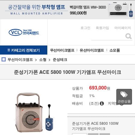
로그인
회원가입
마이페이지
카테고리 전체보기
무선마이크앰프
유선마이크앰프
소모품
무선마이크앰프
소형
준성테크
준성기가폰 ACE 5800 100W 기가앰프 무선마이크
693,000
상품가
원
적립금
1%
관련상품
배송비
(조건)
지역별
준성기가폰 ACE 5800 100W
기가앰프 무선마이크